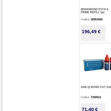
MONOBOND ETCH &
PRIME REFILL 5gr
Codice:
38953000
196,49 €
ONE-Q-BOND CGT 2x5
Codice:
7200912
71,40 €