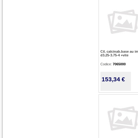
Cil. calcinab.base au im
d3.25-3.75-4 +vite
Codice:
7065000
153,34 €