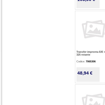
Transfer impronta E/E +
325 rotante
Codice:
7065306
48,94 €