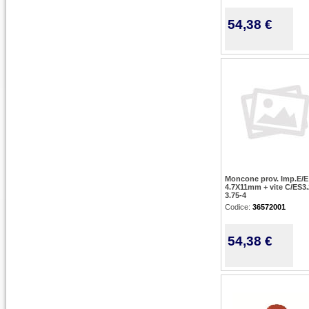
54,38 €
Moncone prov. Imp.E/E
4.7X11mm + vite C/ES3.
3.75-4
Codice:
36572001
54,38 €